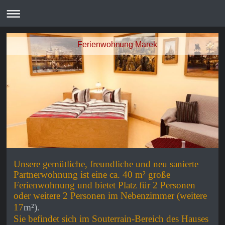
Ferienwohnung Marek
Unsere gemütliche, freundliche und neu sanierte
Partnerwohnung
ist eine ca. 40 m² große
Ferienwohnung
und bietet Platz für
2 Personen
oder weitere 2 Personen im Nebenzimmer (weitere
17
m²).
Sie befindet sich im Souterrain-
Bereich des Hauses