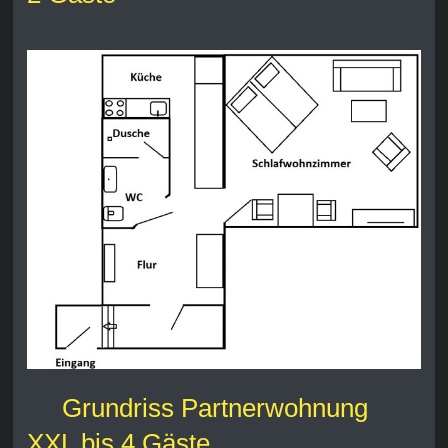
Grundriss Partnerwohnung
XXL bis 4 Gäste